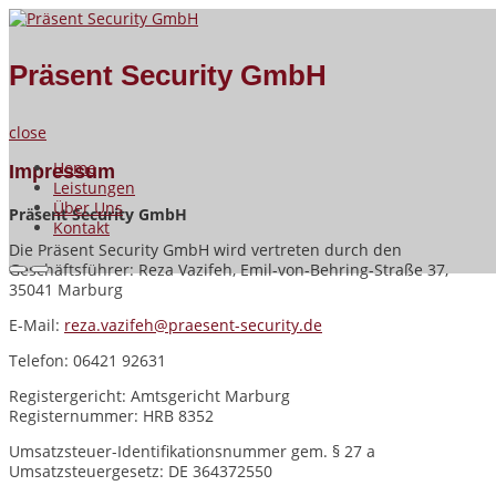
Skip
to
Präsent Security GmbH
content
Präsent Security GmbH
close
Home
Impressum
Leistungen
Über Uns
Präsent Security GmbH
Kontakt
Die Präsent Security GmbH wird vertreten durch den
Geschäftsführer: Reza Vazifeh, Emil-von-Behring-Straße 37,
Primary
Primary
35041 Marburg
Menu
Menu
E-Mail:
reza.vazifeh@praesent-security.de
for
for
Telefon: 06421 92631
Mobile
Desktop
Registergericht: Amtsgericht Marburg
Registernummer: HRB 8352
Umsatzsteuer-Identifikationsnummer gem. § 27 a
Umsatzsteuergesetz: DE 364372550