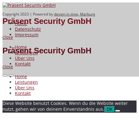
Skip
to
Copyright 2023 | Powered by
design in time, Marburg
Präsent Security GmbH
content
Präsent Security GmbH
Home
Datenschutz
Impressum
close
Home
Präsent Security GmbH
Leistungen
Über Uns
Kontakt
close
Home
Primary
Primary
Leistungen
Über Uns
Menu
Menu
Kontakt
for
for
Diese Website benutzt Cookies. Wenn du die Website weiter
nutzt, gehen wir von deinem Einverständnis aus.
Mobile
Desktop
OK